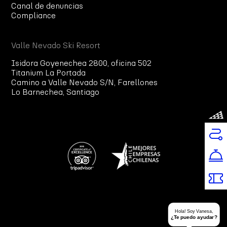
Canal de denuncias
Compliance
Valle Nevado Ski Resort
Isidora Goyenechea 2800, oficina 502
Titanium La Portada
Camino a Valle Nevado S/N, Farellones
Lo Barnechea, Santiago
Hola! Soy Vanesa,
¿Te puedo ayudar?