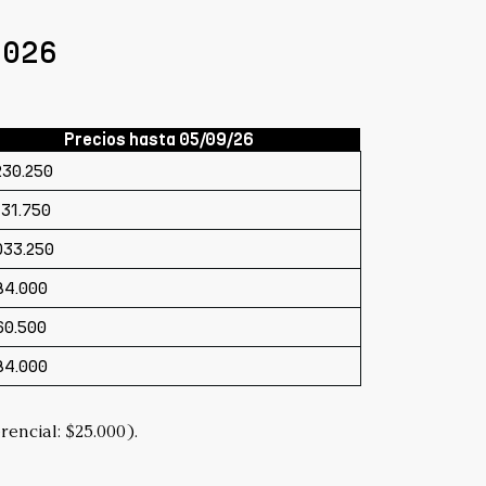
 2026
Precios hasta 05/09/26
230.250
131.750
033.250
84.000
60.500
84.000
rencial: $25.000).