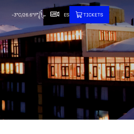
-3°C/26.6°F
ES
TICKETS