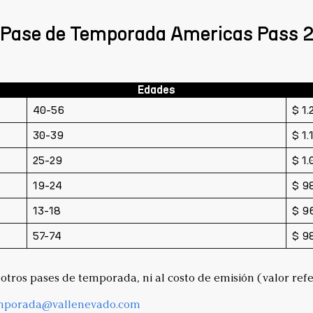
vo Pase de Temporada Americas Pass
Edades
40-56
$ 1.
30-39
$ 1.
25-29
$ 1.
19-24
$ 9
13-18
$ 9
57-74
$ 9
otros pases de temporada, ni al costo de emisión (valor refe
mporada@vallenevado.com