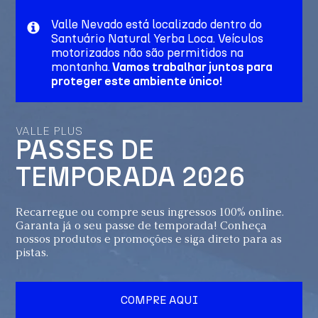
Valle Nevado está localizado dentro do
Santuário Natural Yerba Loca. Veículos
motorizados não são permitidos na
montanha.
Vamos trabalhar juntos para
proteger este ambiente único!
VALLE PLUS
PASSES DE
TEMPORADA 2026
Recarregue ou compre seus ingressos 100% online.
Garanta já o seu passe de temporada! Conheça
nossos produtos e promoções e siga direto para as
pistas.
COMPRE AQUI