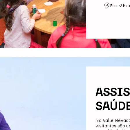
Piso -2 Hote
ASSIS
SAÚD
No Valle Nevado
visitantes são u