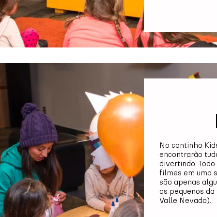
No cantinho Kids
encontrarão tud
divertindo. Tod
filmes em uma s
são apenas algu
os pequenos da 
Valle Nevado).