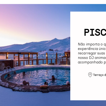
PIS
Não importa o qu
experiência únic
recarregar suas
nosso DJ animar
acompanhado pel
Terraço d