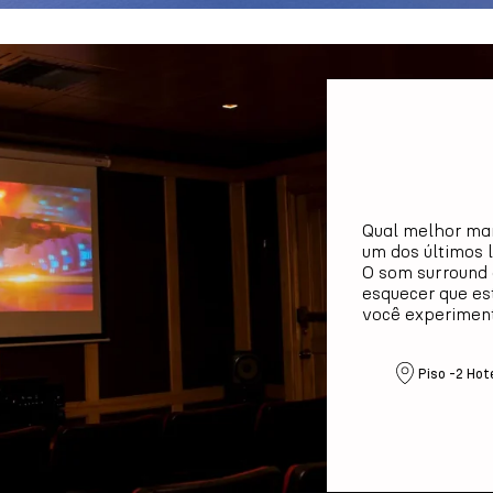
Qual melhor man
um dos últimos 
O som surround 
esquecer que es
você experiment
Piso -2 Hote