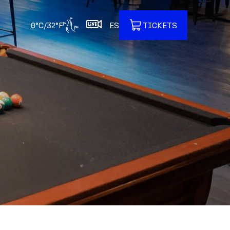
0°C/32°F
ES
TICKETS