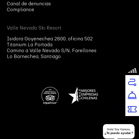
Canal de denuncias
Compliance
Valle Nevado Ski Resort
Isidora Goyenechea 2800, oficina 502
Titanium La Portada
Camino a Valle Nevado S/N, Farellones
Lo Barnechea, Santiago
Hola! Soy Vanesa,
¿Te puedo ayudar?