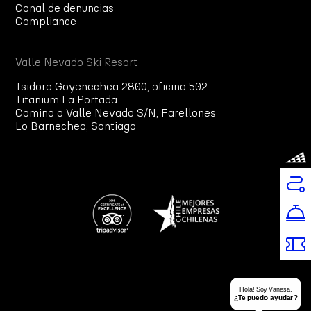
Canal de denuncias
Compliance
Valle Nevado Ski Resort
Isidora Goyenechea 2800, oficina 502
Titanium La Portada
Camino a Valle Nevado S/N, Farellones
Lo Barnechea, Santiago
Hola! Soy Vanesa,
¿Te puedo ayudar?