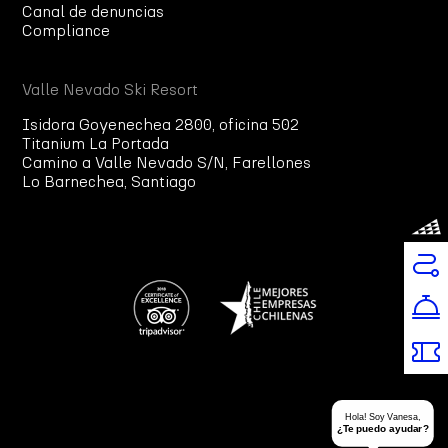
Canal de denuncias
Compliance
Valle Nevado Ski Resort
Isidora Goyenechea 2800, oficina 502
Titanium La Portada
Camino a Valle Nevado S/N, Farellones
Lo Barnechea, Santiago
Hola! Soy Vanesa,
¿Te puedo ayudar?