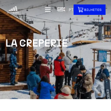
PT
BILHETES
LA CREPERIE