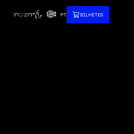
-5°C/23°F
PT
BILHETES