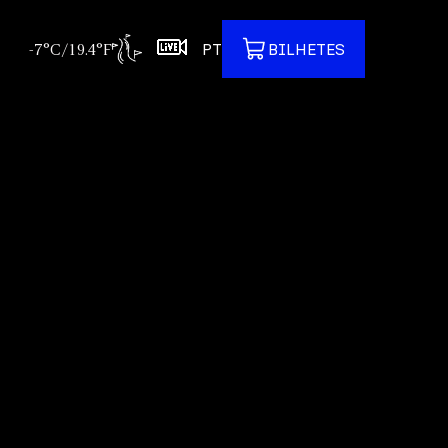
-7°C/19.4°F
PT
BILHETES