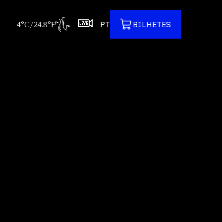
-4°C/24.8°F
PT
BILHETES